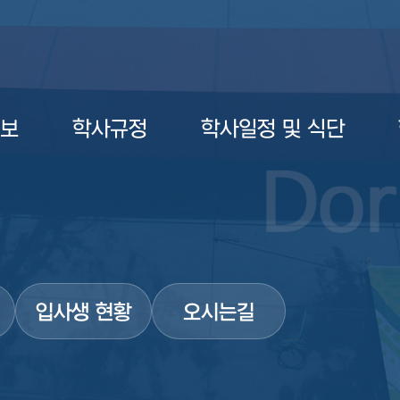
보
학사규정
학사일정 및 식단
입사생 현황
오시는길