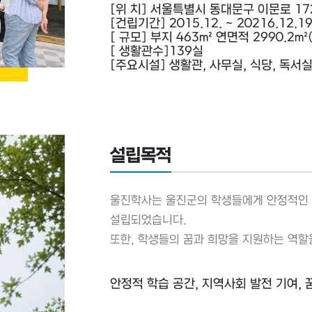
[위 치] 서울특별시 동대문구 이문로 17
[건립기간] 2015.12. ~ 20216.12.1
[ 규모] 부지 463㎡ 연면적 2990.2
[ 생활관수]139실
[주요시설] 생활관, 사무실, 식당, 독서실
설립목적
울진학사는 울진군의 학생들에게 안정적인 
설립되었습니다.
또한, 학생들의 꿈과 희망을 지원하는 역할
안정적 학습 공간, 지역사회 발전 기여, 